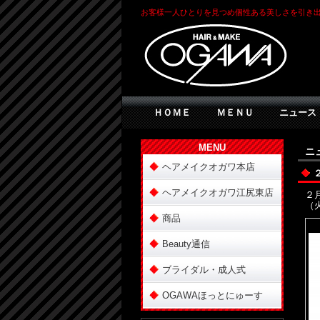
お客様一人ひとりを見つめ個性ある美しさを引き出
ＨＯＭＥ
ＭＥＮＵ
ニュース
MENU
ニ
ヘアメイクオガワ本店
ヘアメイクオガワ江尻東店
２
（
商品
Beauty通信
ブライダル・成人式
OGAWAほっとにゅーす