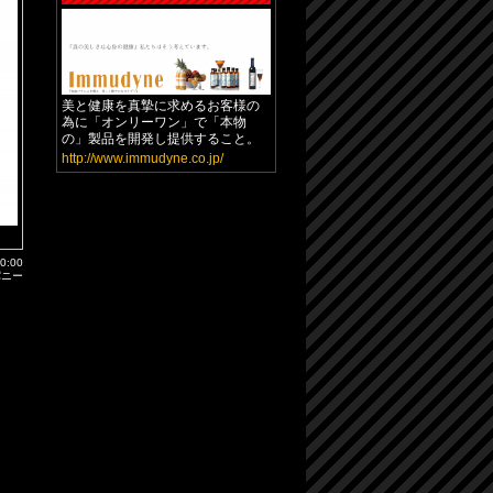
美と健康を真摯に求めるお客様の
為に「オンリーワン」で「本物
の」製品を開発し提供すること。
http://www.immudyne.co.jp/
00:00
パニー