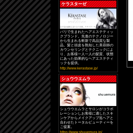
ケラスターゼ
パリで生まれたヘアエステティッ
クブランド。先進のテクノロジー
から生まれる斬新で高品質な製
品。髪と頭皮を熟知した美容師の
カウンセリングとテクニックによ
り、お客様一人一人の髪質、状態
にあった効果的なヘアエステティ
ックを提供。
http://www.kerastase.jp/
シュウウエムラ
シュウウエムラとサロンがコラボ
レーションしお客様に適したスキ
ンケアからメイクアップ迄ヘアと
合わせたトータルビューティーを
ご提案。
https://www.shuuemura.jp/