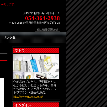
とがあります。
お気軽にお問い合わせ下さい！
054-364-2938
〒424-0818 静岡県静岡市清水区江尻町6-19
個人情報保護方針
リンク集
ウトワ
化粧品のプロたち、専門家たちの
心から欲しいと思うものを。自分
たちが使いたいと思うものを。ウ
トワブランド誕生の原点。
http://www.utowa.co.jp/
イムダイン