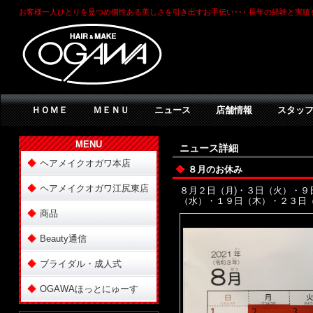
お客様一人ひとりを見つめ個性ある美しさを引き出すお手伝い･･･ 長年の経験と実
ＨＯＭＥ
ＭＥＮＵ
ニュース
店舗情報
スタッ
MENU
ニュース詳細
ヘアメイクオガワ本店
８月のお休み
ヘアメイクオガワ江尻東店
８月２日（月)・３日（火）・
（水）・１９日（木）・２３日
商品
Beauty通信
ブライダル・成人式
OGAWAほっとにゅーす