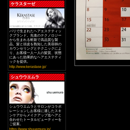
ケラスターゼ
パリで生まれたヘアエステティッ
クブランド。先進のテクノロジー
から生まれる斬新で高品質な製
品。髪と頭皮を熟知した美容師の
カウンセリングとテクニックによ
り、お客様一人一人の髪質、状態
にあった効果的なヘアエステティ
ックを提供。
http://www.kerastase.jp/
シュウウエムラ
シュウウエムラとサロンがコラボ
レーションしお客様に適したスキ
ンケアからメイクアップ迄ヘアと
合わせたトータルビューティーを
ご提案。
https://www.shuuemura.jp/