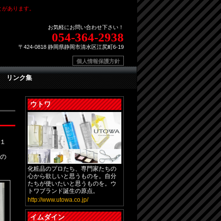
とがあります。
お気軽にお問い合わせ下さい！
054-364-2938
〒424-0818 静岡県静岡市清水区江尻町6-19
個人情報保護方針
リンク集
ウトワ
１
張の
化粧品のプロたち、専門家たちの
心から欲しいと思うものを。自分
たちが使いたいと思うものを。ウ
トワブランド誕生の原点。
http://www.utowa.co.jp/
イムダイン