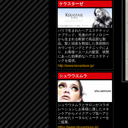
ケラスターゼ
パリで生まれたヘアエステティッ
クブランド。先進のテクノロジー
から生まれる斬新で高品質な製
品。髪と頭皮を熟知した美容師の
カウンセリングとテクニックによ
り、お客様一人一人の髪質、状態
にあった効果的なヘアエステティ
ックを提供。
http://www.kerastase.jp/
シュウウエムラ
シュウウエムラとサロンがコラボ
レーションしお客様に適したスキ
ンケアからメイクアップ迄ヘアと
合わせたトータルビューティーを
ご提案。
https://www.shuuemura.jp/