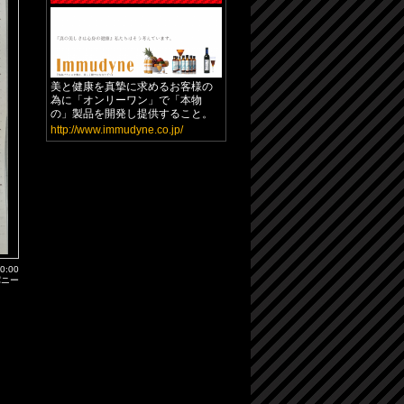
美と健康を真摯に求めるお客様の
為に「オンリーワン」で「本物
の」製品を開発し提供すること。
http://www.immudyne.co.jp/
00:00
パニー