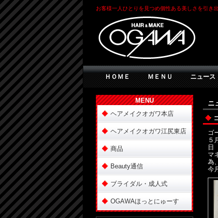
お客様一人ひとりを見つめ個性ある美しさを引き出
ＨＯＭＥ
ＭＥＮＵ
ニュース
MENU
ニ
ヘアメイクオガワ本店
ヘアメイクオガワ江尻東店
ゴ
５
日
商品
マ
為
Beauty通信
今
ブライダル・成人式
OGAWAほっとにゅーす